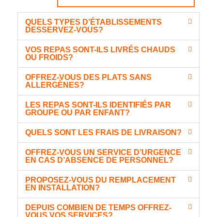
a
n
i
s
QUELS TYPES D’ÉTABLISSEMENTS
r
t
DESSERVEZ-VOUS?
e
a
l
VOS REPAS SONT-ILS LIVRÉS CHAUDS
OU FROIDS?
l
a
OFFREZ-VOUS DES PLATS SANS
t
ALLERGÈNES?
i
o
LES REPAS SONT-ILS IDENTIFIÉS PAR
n
GROUPE OU PAR ENFANT?
QUELS SONT LES FRAIS DE LIVRAISON?
OFFREZ-VOUS UN SERVICE D’URGENCE
EN CAS D’ABSENCE DE PERSONNEL?
PROPOSEZ-VOUS DU REMPLACEMENT
EN INSTALLATION?
DEPUIS COMBIEN DE TEMPS OFFREZ-
VOUS VOS SERVICES?