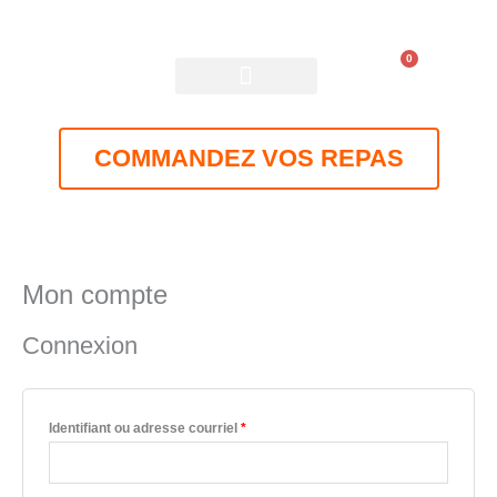
Aller
au
contenu
0
Panier
ÉCOLES DESSERVIES
COMMANDEZ VOS REPAS
Mon compte
Obligatoire
Obligatoire
Obligatoire
Obligatoire
Obligatoire
Connexion
Identifiant ou adresse courriel
*